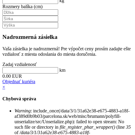
kg
Rozmery balíka (cm)
Nadrozmerná zásielka
Vaša zásielka je nadrozmerná! Pre výpočet ceny prosím zadajte ešte
vzdialosť z miesta odoslania do miesta doručenia.
Zadaj vzdialenosť
km
0.00 EUR
Objednať kuriéra
×
Chybová správa
Warning
: include_once(/data/3/1/31a62e38-e675-4883-a18f-
af389d0b9b03/parcelona.sk/web/misc/brumann/polyfill-
unserialize/src/Unserialize.php): failed to open stream: No
such file or directory in
file_register_phar_wrapper()
(line
35
of
/data/3/1/31a62e38-e675-4883-a18f-